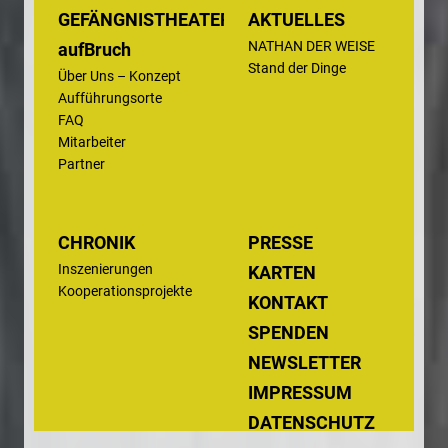
GEFÄNGNISTHEATER
AKTUELLES
NATHAN DER WEISE
aufBruch
Stand der Dinge
Navigation
Über Uns – Konzept
überspringen
Aufführungsorte
FAQ
Mitarbeiter
Partner
NAVIGATION
CHRONIK
PRESSE
Navigation
Inszenierungen
ÜBERSPRINGEN
KARTEN
überspringen
Kooperationsprojekte
KONTAKT
SPENDEN
NEWSLETTER
IMPRESSUM
DATENSCHUTZ